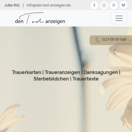
Direkt
Jutta Ritz
|
info@den‑tod‑anzeigen.de
zum
Inhalt
0177-68 68 848
Trauerkarten
|
Traueranzeigen
|
Danksagungen
|
Sterbebildchen
|
Trauertexte