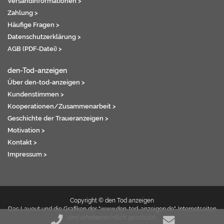
Versandinformationen >
Zahlung >
Häufige Fragen >
Datenschutzerklärung >
AGB (PDF-Datei) >
den-Tod-anzeigen
Über den-tod-anzeigen >
Kundenstimmen >
Kooperationen/Zusammenarbeit >
Geschichte der Traueranzeigen >
Motivation >
Kontakt >
Impressum >
Copyright © den Tod anzeigen
Das Layout und die Grafiken der "www.den-tod-anzeigen.de"-Internetseiten
sind urheberrechtlich geschützt.