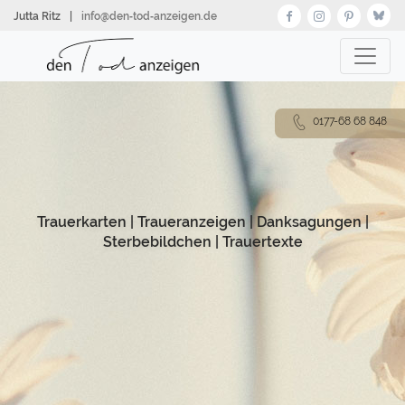
Direkt
Jutta Ritz
|
info@den‑tod‑anzeigen.de
zum
Inhalt
0177-68 68 848
Trauerkarten
|
Traueranzeigen
|
Danksagungen
|
Sterbebildchen
|
Trauertexte