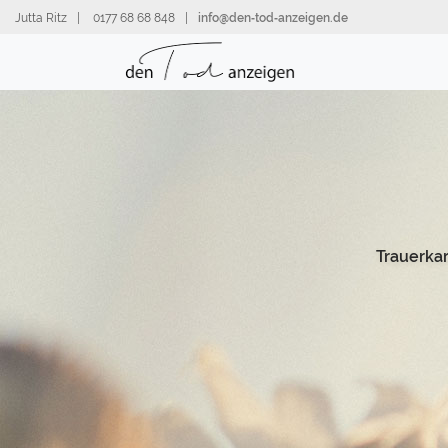
Direkt
Jutta Ritz
|
0177 68 68 848
|
info@den‑tod‑anzeigen.de
zum
Inhalt
Trauerka