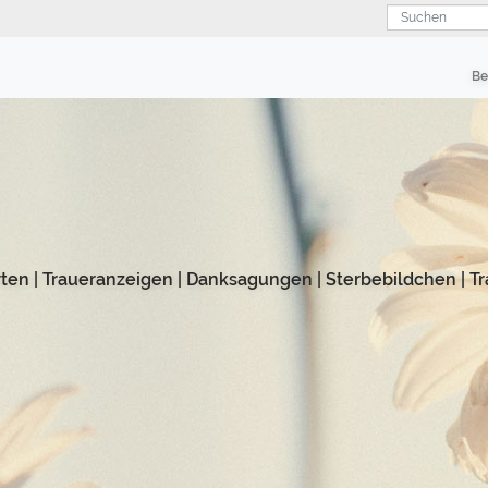
Suchen
Be
rten
|
Traueranzeigen
|
Danksagungen
|
Sterbebildchen
|
Tr