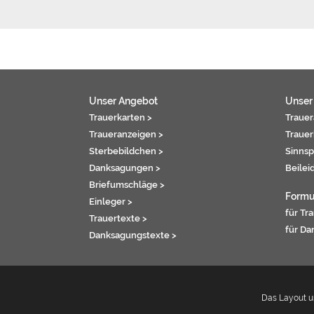
Unser Angebot
Unser
Trauerkarten >
Trauer
Traueranzeigen >
Trauer
Sterbebildchen >
Sinnsp
Danksagungen >
Beilei
Briefumschläge >
Formu
Einleger >
für Tr
Trauertexte >
für Da
Danksagungstexte >
Das Layout un