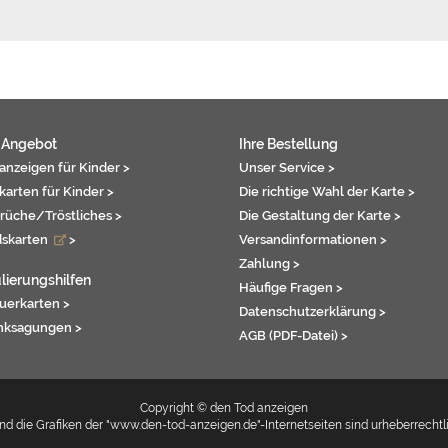
 Angebot
Ihre Bestellung
anzeigen für Kinder >
Unser Service >
karten für Kinder >
Die richtige Wahl der Karte >
rüche/Tröstliches >
Die Gestaltung der Karte >
dskarten
>
Versandinformationen >
Zahlung >
lierungshilfen
Häufige Fragen >
auerkarten >
Datenschutzerklärung >
nksagungen >
AGB (PDF-Datei) >
Copyright © den Tod anzeigen
d die Grafiken der "www.den-tod-anzeigen.de"-Internetseiten sind urheberrechtl