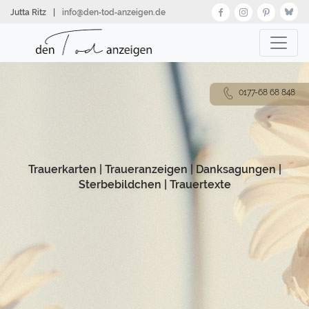
Direkt
Jutta Ritz
|
info@den‑tod‑anzeigen.de
zum
Inhalt
0177-68 68 848
Trauerkarten
|
Traueranzeigen
|
Danksagungen
|
Sterbebildchen
|
Trauertexte