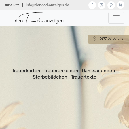
Direkt
Jutta Ritz
|
info@den‑tod‑anzeigen.de
zum
Inhalt
0177-68 68 848
Trauerkarten
|
Traueranzeigen
|
Danksagungen
|
Sterbebildchen
|
Trauertexte