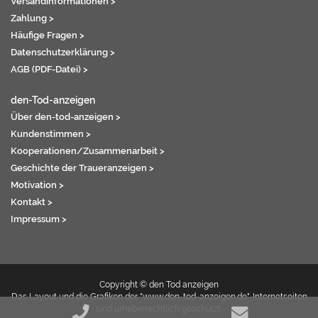
Versandinformationen >
Zahlung >
Häufige Fragen >
Datenschutzerklärung >
AGB (PDF-Datei) >
den-Tod-anzeigen
Über den-tod-anzeigen >
Kundenstimmen >
Kooperationen/Zusammenarbeit >
Geschichte der Traueranzeigen >
Motivation >
Kontakt >
Impressum >
Copyright © den Tod anzeigen
Das Layout und die Grafiken der "www.den-tod-anzeigen.de"-Internetseiten
sind urheberrechtlich geschützt.